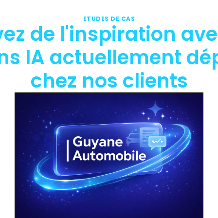
ETUDES DE CAS
ez de l'inspiration
ave
ons IA actuellement dé
chez nos clients