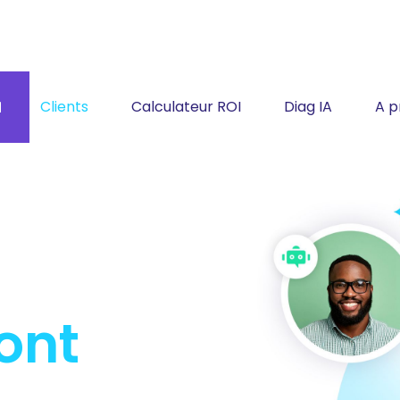
 l'IA
Clients
Calculateur ROI
Diag IA
A p
 l'IA
ont