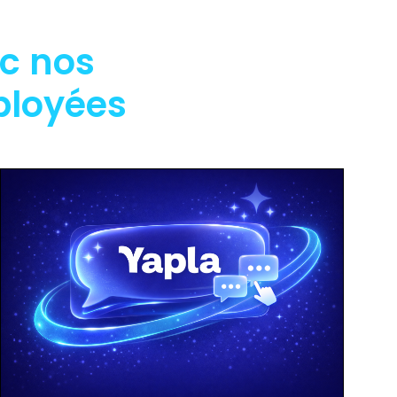
c nos
ployées