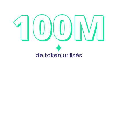
100
M
de token utilisés