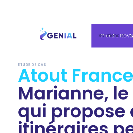
Solutions IA
Prendre RDV
ETUDE DE CAS
Atout Franc
Marianne, le 
qui propose
itinéraires 