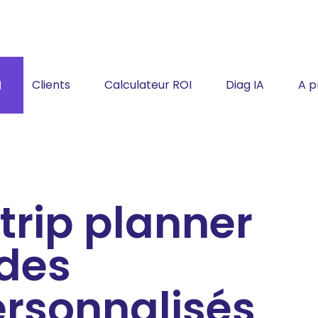
Clients
Calculateur ROI
Diag IA
A p
e
trip planner
 des
personnalisés